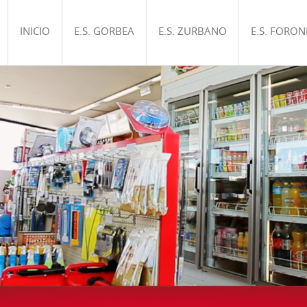
INICIO
E.S. GORBEA
E.S. ZURBANO
E.S. FORO